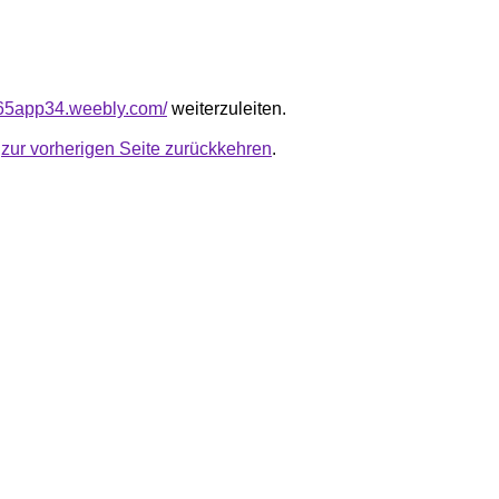
s365app34.weebly.com/
weiterzuleiten.
u
zur vorherigen Seite zurückkehren
.