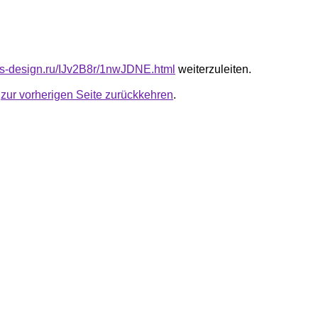
cus-design.ru/IJv2B8r/1nwJDNE.html
weiterzuleiten.
u
zur vorherigen Seite zurückkehren
.