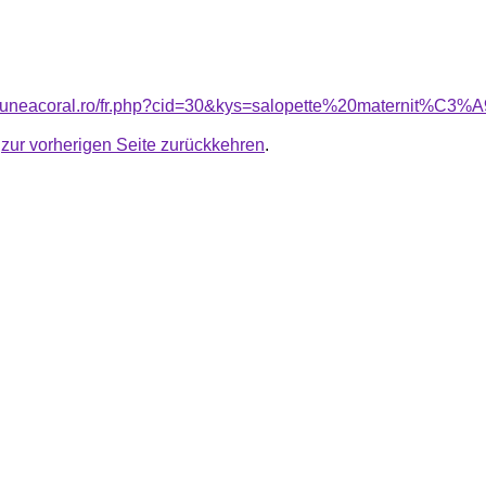
nsiuneacoral.ro/fr.php?cid=30&kys=salopette%20maternit%C3%
u
zur vorherigen Seite zurückkehren
.