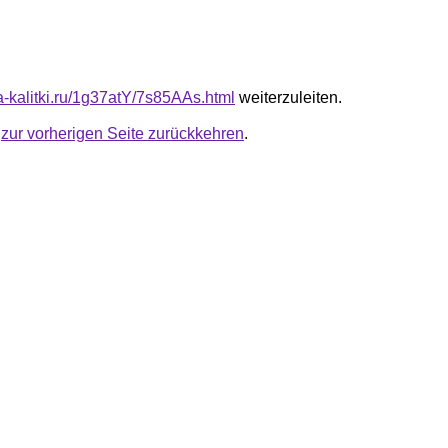
ta-kalitki.ru/1g37atY/7s85AAs.html
weiterzuleiten.
u
zur vorherigen Seite zurückkehren
.