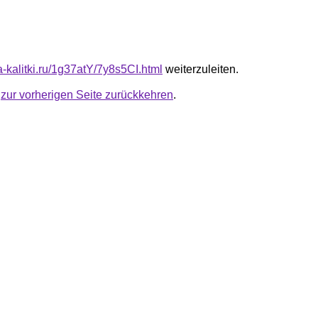
ta-kalitki.ru/1g37atY/7y8s5CI.html
weiterzuleiten.
u
zur vorherigen Seite zurückkehren
.