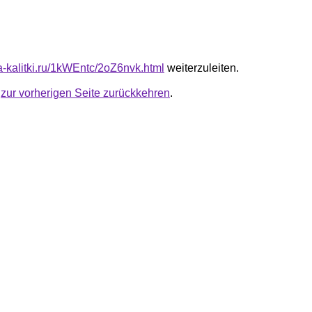
ta-kalitki.ru/1kWEntc/2oZ6nvk.html
weiterzuleiten.
u
zur vorherigen Seite zurückkehren
.