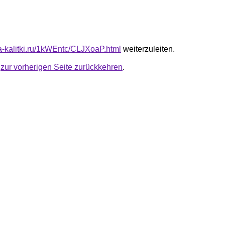
ta-kalitki.ru/1kWEntc/CLJXoaP.html
weiterzuleiten.
u
zur vorherigen Seite zurückkehren
.