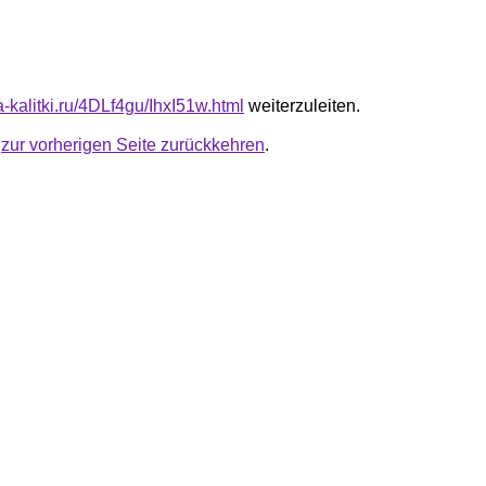
ta-kalitki.ru/4DLf4gu/IhxI51w.html
weiterzuleiten.
u
zur vorherigen Seite zurückkehren
.