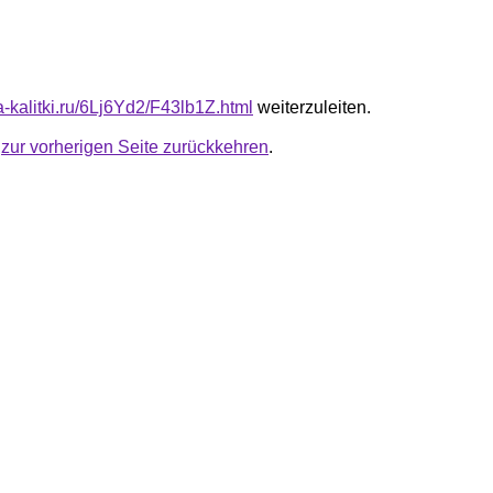
ta-kalitki.ru/6Lj6Yd2/F43lb1Z.html
weiterzuleiten.
u
zur vorherigen Seite zurückkehren
.