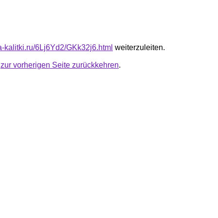
ta-kalitki.ru/6Lj6Yd2/GKk32j6.html
weiterzuleiten.
u
zur vorherigen Seite zurückkehren
.