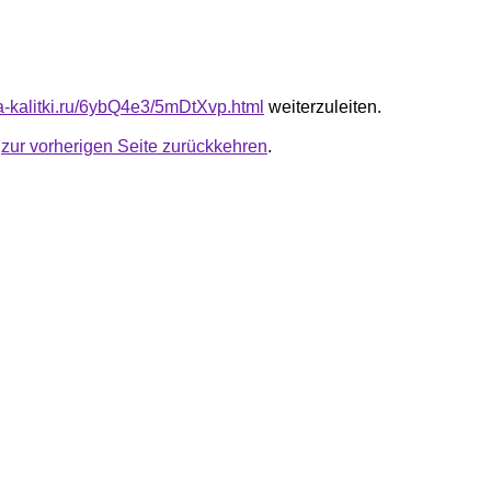
ta-kalitki.ru/6ybQ4e3/5mDtXvp.html
weiterzuleiten.
u
zur vorherigen Seite zurückkehren
.