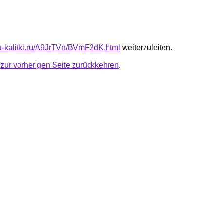
ota-kalitki.ru/A9JrTVn/BVmF2dK.html
weiterzuleiten.
u
zur vorherigen Seite zurückkehren
.