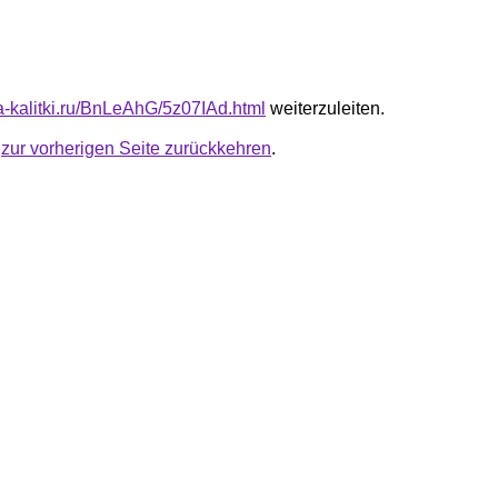
ta-kalitki.ru/BnLeAhG/5z07IAd.html
weiterzuleiten.
u
zur vorherigen Seite zurückkehren
.