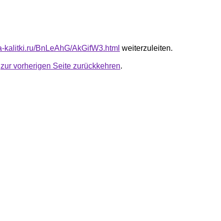
ta-kalitki.ru/BnLeAhG/AkGifW3.html
weiterzuleiten.
u
zur vorherigen Seite zurückkehren
.