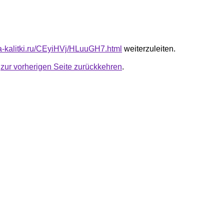
ota-kalitki.ru/CEyiHVj/HLuuGH7.html
weiterzuleiten.
u
zur vorherigen Seite zurückkehren
.