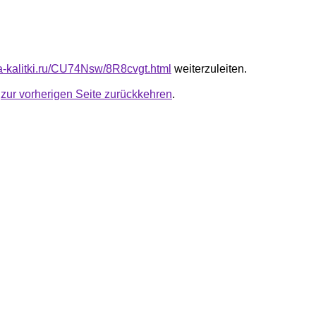
ta-kalitki.ru/CU74Nsw/8R8cvgt.html
weiterzuleiten.
u
zur vorherigen Seite zurückkehren
.