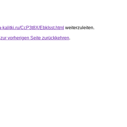
ta-kalitki.ru/CcP3t8X/EbkIsst.html
weiterzuleiten.
u
zur vorherigen Seite zurückkehren
.