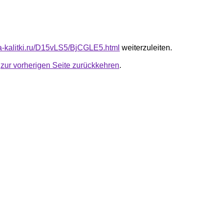
ota-kalitki.ru/D15vLS5/BjCGLE5.html
weiterzuleiten.
u
zur vorherigen Seite zurückkehren
.