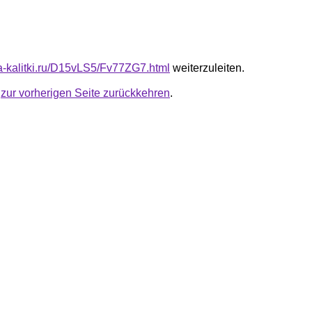
ota-kalitki.ru/D15vLS5/Fv77ZG7.html
weiterzuleiten.
u
zur vorherigen Seite zurückkehren
.