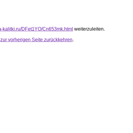
ota-kalitki.ru/DFet1YO/Cn653mk.html
weiterzuleiten.
u
zur vorherigen Seite zurückkehren
.