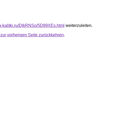
ota-kalitki.ru/DlkRNSo/5D89XEs.html
weiterzuleiten.
u
zur vorherigen Seite zurückkehren
.