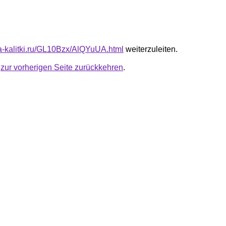
ota-kalitki.ru/GL10Bzx/AlQYuUA.html
weiterzuleiten.
u
zur vorherigen Seite zurückkehren
.