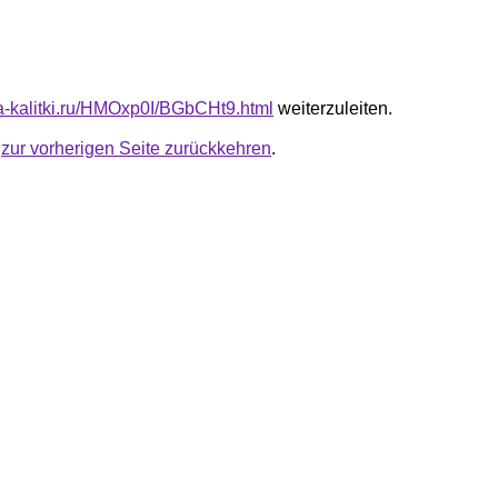
ota-kalitki.ru/HMOxp0I/BGbCHt9.html
weiterzuleiten.
u
zur vorherigen Seite zurückkehren
.