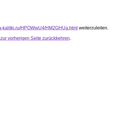
ota-kalitki.ru/HPOWwU4/HM2GHUa.html
weiterzuleiten.
u
zur vorherigen Seite zurückkehren
.